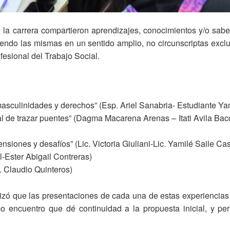
la carrera compartieron aprendizajes, conocimientos y/o saber
iendo las mismas en un sentido amplio, no circunscriptas exc
fesional del Trabajo Social.
masculinidades y derechos” (Esp. Ariel Sanabria- Estudiante Ya
e trazar puentes” (Dagma Macarena Arenas – Itati Avila Bacci 
iones y desafíos” (Lic. Victoria Giuliani-Lic. Yamilé Saile Ca
-Ester Abigail Contreras)
. Claudio Quinteros)
izó que las presentaciones de cada una de estas experiencias 
mo encuentro que dé continuidad a la propuesta inicial, y pe