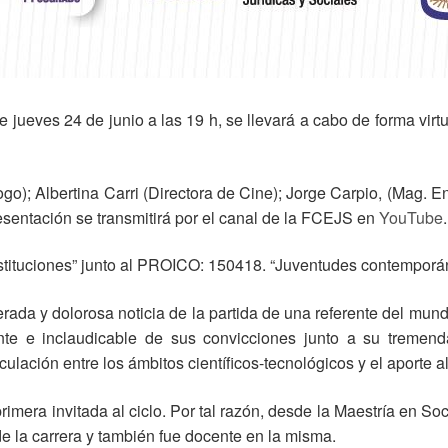
 jueves 24 de junio a las 19 h, se llevará a cabo de forma vir
o); Albertina Carri (Directora de Cine); Jorge Carpio, (Mag. E
esentación se transmitirá por el canal de la FCEJS en
YouTube
.
nstituciones” junto al PROICO: 150418. “Juventudes contemporán
sperada y dolorosa noticia de la partida de una referente del 
rente e inclaudicable de sus convicciones junto a su treme
culación entre los ámbitos científicos-tecnológicos y el aporte 
imera invitada al ciclo. Por tal razón, desde la Maestría en So
 la carrera y también fue docente en la misma.