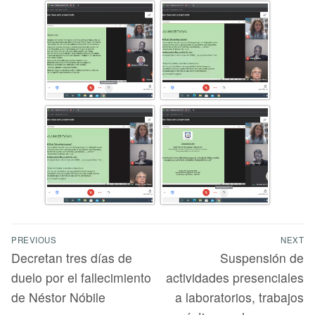
PREVIOUS
NEXT
Decretan tres días de
Suspensión de
duelo por el fallecimiento
actividades presenciales
de Néstor Nóbile
a laboratorios, trabajos