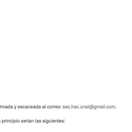
 firmada y escaneada al correo:
sec.hac.unsl@gmail.com
.
principio serían las siguientes: