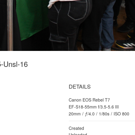
-Unsl-16
DETAILS
Canon EOS Rebel T7
EF-S18-55mm f/3.5-5.6 III
20mm
/
ƒ/4.0
/
1/80s
/
ISO 800
Created
Uploaded