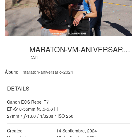
MARATON-VM-ANIVERSARIO-74
DATI
Álbum:
maraton-aniversario-2024
DETAILS
Canon EOS Rebel T7
EF-S18-55mm f/3.5-5.6 III
27mm
/
ƒ/13.0
/
1/320s
/
ISO 250
Created
14 Septiembre, 2024