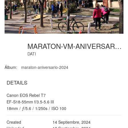
MARATON-VM-ANIVERSARIO-2
DATI
Álbum:
maraton-aniversario-2024
DETAILS
Canon EOS Rebel T7
EF-S18-55mm f/3.5-5.6 III
18mm
/
ƒ/5.6
/
1/250s
/
ISO 100
Created
14 Septiembre, 2024