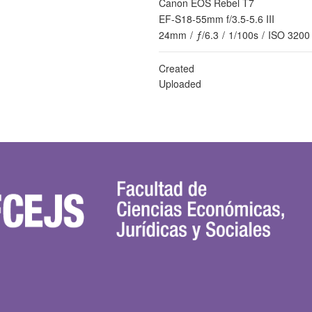
Canon EOS Rebel T7
EF-S18-55mm f/3.5-5.6 III
24mm
/
ƒ/6.3
/
1/100s
/
ISO 3200
Created
Uploaded