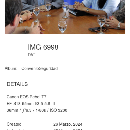
IMG 6998
DATI
Álbum:
ConvenioSeguridad
DETAILS
Canon EOS Rebel T7
EF-S18-55mm f/3.5-5.6 III
36mm
/
ƒ/6.3
/
1/80s
/
ISO 3200
Created
26 Marzo, 2024