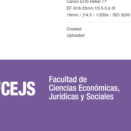
Canon EOS Rebel T7
EF-S18-55mm f/3.5-5.6 III
18mm
/
ƒ/4.5
/
1/250s
/
ISO 3200
Created
Uploaded