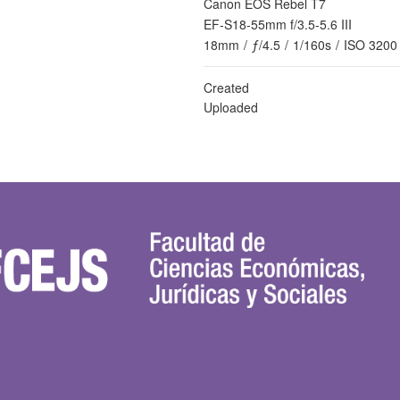
Canon EOS Rebel T7
EF-S18-55mm f/3.5-5.6 III
18mm
/
ƒ/4.5
/
1/160s
/
ISO 3200
Created
Uploaded