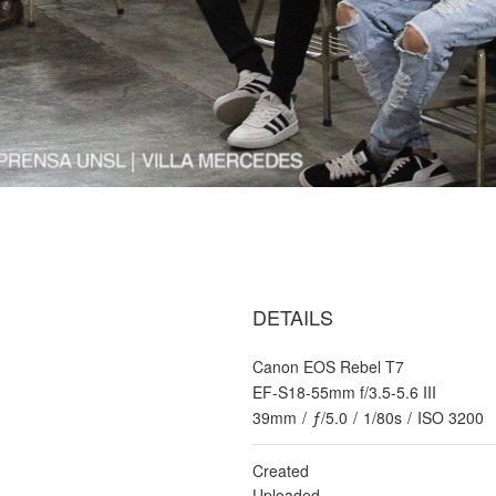
DETAILS
Canon EOS Rebel T7
EF-S18-55mm f/3.5-5.6 III
39mm
/
ƒ/5.0
/
1/80s
/
ISO 3200
Created
Uploaded