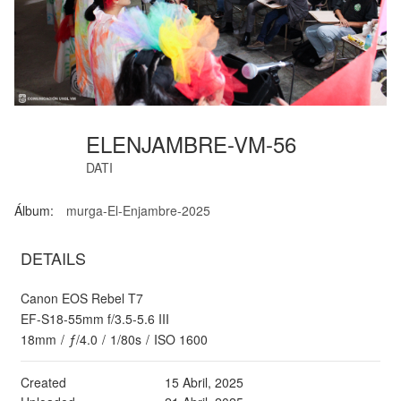
ELENJAMBRE-VM-56
DATI
Álbum:
murga-El-Enjambre-2025
DETAILS
Canon EOS Rebel T7
EF-S18-55mm f/3.5-5.6 III
18mm
/
ƒ/4.0
/
1/80s
/
ISO 1600
Created
15 Abril, 2025