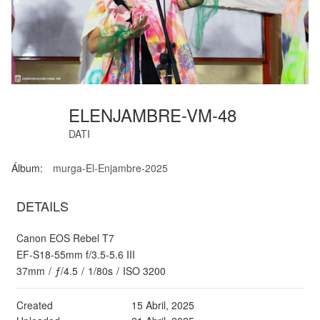
ELENJAMBRE-VM-48
DATI
Álbum:
murga-El-Enjambre-2025
DETAILS
Canon EOS Rebel T7
EF-S18-55mm f/3.5-5.6 III
37mm
/
ƒ/4.5
/
1/80s
/
ISO 3200
Created
15 Abril, 2025