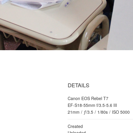
DETAILS
Canon EOS Rebel T7
EF-S18-55mm f/3.5-5.6 III
21mm
/
ƒ/3.5
/
1/80s
/
ISO 5000
Created
Uploaded