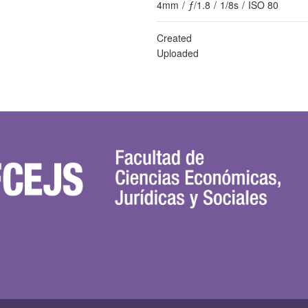
4mm
/
ƒ/1.8
/
1/8s
/
ISO 80
Created
Uploaded