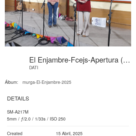
El Enjambre-Fcejs-Apertura (01)
DATI
Álbum:
murga-El-Enjambre-2025
DETAILS
SM-A217M
5mm
/
ƒ/2.0
/
1/33s
/
ISO 250
Created
15 Abril, 2025