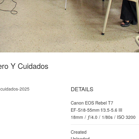
ero Y Cuidados
DETAILS
 cuidados-2025
Canon EOS Rebel T7
EF-S18-55mm f/3.5-5.6 III
18mm
/
ƒ/4.0
/
1/80s
/
ISO 3200
Created
Uploaded