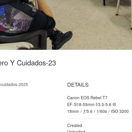
ero Y Cuidados-23
DETAILS
 cuidados-2025
Canon EOS Rebel T7
EF-S18-55mm f/3.5-5.6 III
18mm
/
ƒ/5.6
/
1/60s
/
ISO 3200
Created
Uploaded