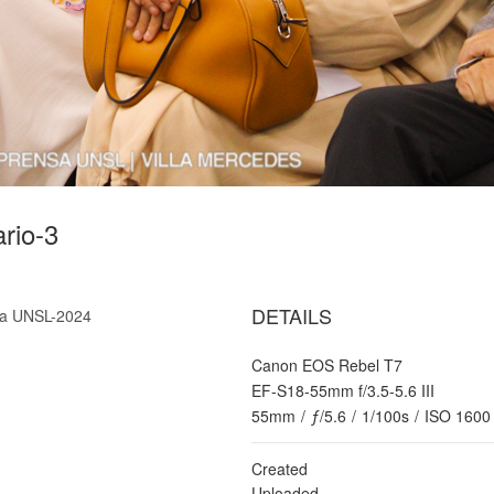
ario-3
DETAILS
 la UNSL-2024
Canon EOS Rebel T7
EF-S18-55mm f/3.5-5.6 III
55mm
/
ƒ/5.6
/
1/100s
/
ISO 1600
Created
Uploaded