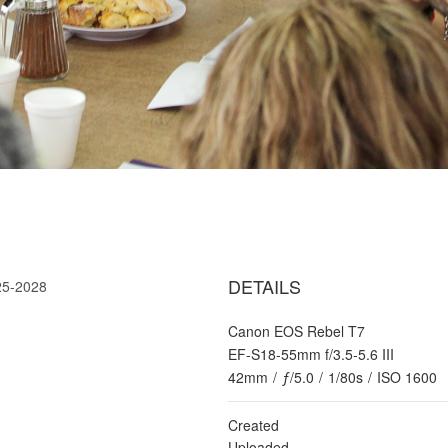
DETAILS
025-2028
Canon EOS Rebel T7
EF-S18-55mm f/3.5-5.6 III
42mm
/
ƒ/5.0
/
1/80s
/
ISO 1600
Created
Uploaded