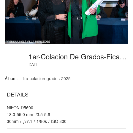
1er-Colacion De Grados-Fica-Junio-2025-81
DATI
Álbum:
1ra-colacion-grados-2025-
DETAILS
NIKON D5600
18.0-55.0 mm f/3.5-5.6
30mm
/
ƒ/7.1
/
1/80s
/
ISO 800