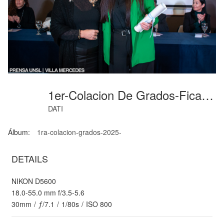
1er-Colacion De Grados-Fica-Junio-2025-80
DATI
Álbum:
1ra-colacion-grados-2025-
DETAILS
NIKON D5600
18.0-55.0 mm f/3.5-5.6
30mm
/
ƒ/7.1
/
1/80s
/
ISO 800