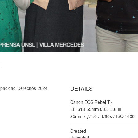
4
DETAILS
capacidad-Derechos-2024
Canon EOS Rebel T7
EF-S18-55mm f/3.5-5.6 III
25mm
/
ƒ/4.0
/
1/80s
/
ISO 1600
Created
Uploaded