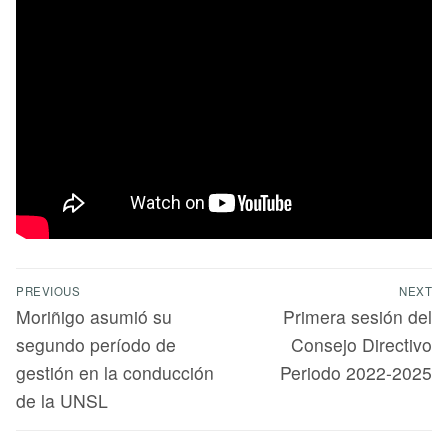
PREVIOUS
NEXT
Moriñigo asumió su
Primera sesión del
segundo período de
Consejo Directivo
gestión en la conducción
Periodo 2022-2025
de la UNSL