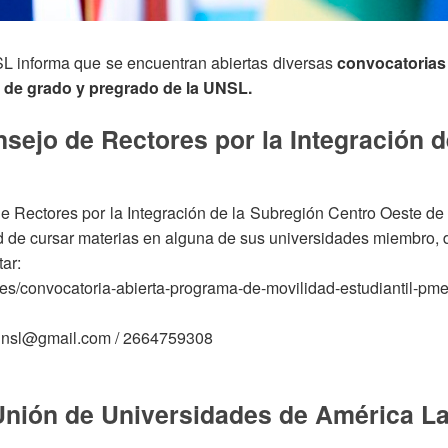
SL
informa
que
se
encuentran
abiertas
diversas
convocatorias
s
de
grado
y
pregrado
de
la
UNSL.
nsejo de Rectores por la Integración 
de Rectores por la Integración de la Subregión Centro Oeste d
ad de cursar materias en alguna de sus universidades miembro, d
ar:
vedades/convocatoria-abierta-programa-de-movilidad-estudiantil-
n.unsl@gmail.com / 2664759308
Unión de Universidades de América La