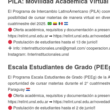
PILA: Movilidad Académica Virtual
El Programa de Intercambio LatinoAmericano (PILA) coordi
posibilidad de cursar materias de manera virtual en dive
cuatrimestre del 2025.
Oferta académica, requisitos y documentación a present
https://relint.unsl.edu.ar ➡ https://relint.unsl.edu.ar/nove
Postulación de estudiantes hasta el 13 de junio‼
info: interinstitucionales.unsl@gmail.com/ cooperacio
Instagram: /interinstitucionales.unsl
Escala Estudiantes de Grado (PEE
El Programa Escala Estudiantes de Grado (PEEg) de la A
oportunidad de cursar materias durante el 2° cuatrimes
Paraguay
Oferta académica, requisitos y documentación a present
https://relint.unsl.edu.ar ➡ https://relint.unsl.edu.ar/no
Postulación de estudiantes hasta el 2 de junio‼