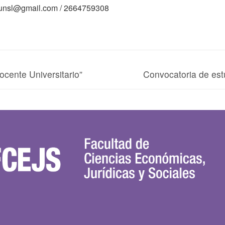
n.unsl@gmail.com / 2664759308
ocente Universitario”
Convocatoria de est