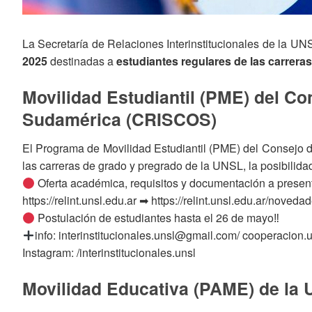
La
Secretaría
de
Relaciones
Interinstitucionales
de
la
UN
2025
destinadas
a
estudiantes
regulares
de
las
carrera
Movilidad Estudiantil (PME) del Co
Sudamérica (CRISCOS)
El Programa de Movilidad Estudiantil (PME) del Consejo 
las carreras de grado y pregrado de la UNSL, la posibilid
Oferta académica, requisitos y documentación a present
https://relint.unsl.edu.ar ➡ https://relint.unsl.edu.ar/no
Postulación de estudiantes hasta el 26 de mayo‼
info: interinstitucionales.unsl@gmail.com/ cooperacio
Instagram: /interinstitucionales.unsl
Movilidad Educativa (PAME) de la 