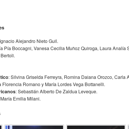
es
Ignacio Alejandro Nieto Guil.
ría Pía Boccagni, Vanesa Cecilia Muñoz Quiroga, Laura Analía 
Bertoli.
tico
: Silvina Griselda Ferreyra, Romina Daiana Orozco, Carla 
a Florencia Romano y María Lordes Vega Bottanelli.
ricanos
: Sebastián Alberto De Zaldua Leveque.
 María Emilia Milani.
s