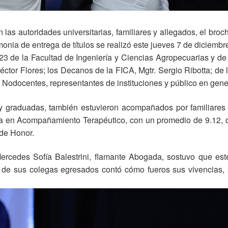
las autoridades universitarias, familiares y allegados, el broc
nia de entrega de títulos se realizó este jueves 7 de diciembre
 de la Facultad de Ingeniería y Ciencias Agropecuarias y de 
Héctor Flores; los Decanos de la FICA, Mgtr. Sergio Ribotta; d
 Nodocentes, representantes de instituciones y público en gene
y graduadas, también estuvieron acompañados por familiares 
ria en Acompañamiento Terapéutico, con un promedio de 9.12, 
 de Honor.
 Mercedes Sofía Balestrini, flamante Abogada, sostuvo que es
e de sus colegas egresados contó cómo fueros sus vivencias, 