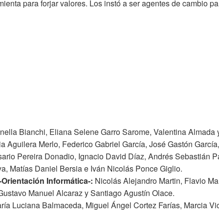
ienta para forjar valores. Los instó a ser agentes de cambio p
ella Bianchi, Eliana Selene Garro Sarome, Valentina Almada y 
ia Aguilera Merlo, Federico Gabriel García, José Gastón García
sario Pereira Donadio, Ignacio David Díaz, Andrés Sebastián P
, Matías Daniel Bersia e Iván Nicolás Ponce Giglio.
-Orientación Informática-:
Nicolás Alejandro Martin, Flavio Mar
 Gustavo Manuel Alcaraz y Santiago Agustín Olace.
aría Luciana Balmaceda, Miguel Ángel Cortez Farías, Marcia Vi