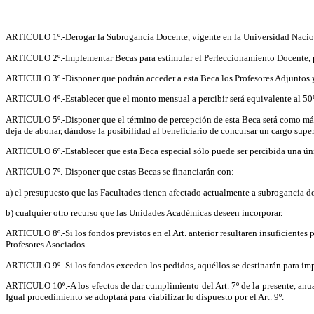
ARTICULO 1º.-Derogar la Subrogancia Docente, vigente en la Universidad Nacional
ARTICULO 2º.-Implementar Becas para estimular el Perfeccionamiento Docente, pa
ARTICULO 3º.-Disponer que podrán acceder a esta Beca los Profesores Adjuntos y 
ARTICULO 4º.-Establecer que el monto mensual a percibir será equivalente al 50% (
ARTICULO 5º.-Disponer que el término de percepción de esta Beca será como máxi
deja de abonar, dándose la posibilidad al beneficiario de concursar un cargo superi
ARTICULO 6º.-Establecer que esta Beca especial sólo puede ser percibida una únic
ARTICULO 7º.-Disponer que estas Becas se financiarán con:
a) el presupuesto que las Facultades tienen afectado actualmente a subrogancia do
b) cualquier otro recurso que las Unidades Académicas deseen incorporar.
ARTICULO 8º.-Si los fondos previstos en el Art. anterior resultaren insuficientes p
Profesores Asociados.
ARTICULO 9º.-Si los fondos exceden los pedidos, aquéllos se destinarán para imp
ARTICULO 10º.-A los efectos de dar cumplimiento del Art. 7º de la presente, anua
Igual procedimiento se adoptará para viabilizar lo dispuesto por el Art. 9º.