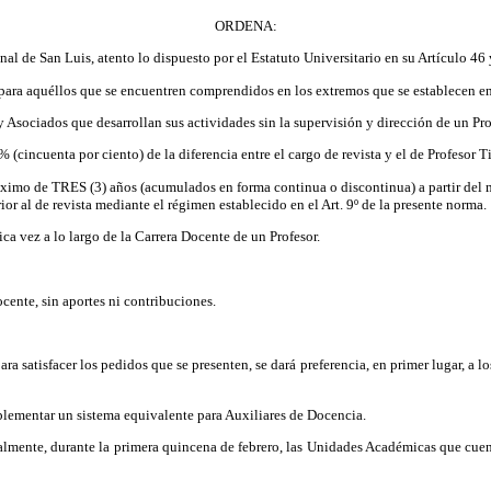
ORDENA:
 de San Luis, atento lo dispuesto por el Estatuto Universitario en su Artículo 46
ra aquéllos que se encuentren comprendidos en los extremos que se establecen en 
Asociados que desarrollan sus actividades sin la supervisión y dirección de un Pr
cincuenta por ciento) de la diferencia entre el cargo de revista y el de Profesor 
mo de TRES (3) años (acumulados en forma continua o discontinua) a partir del mo
or al de revista mediante el régimen establecido en el Art. 9º de la presente norma.
a vez a lo largo de la Carrera Docente de un Profesor.
cente, sin aportes ni contribuciones.
ara satisfacer los pedidos que se presenten, se dará preferencia, en primer lugar, a 
lementar un sistema equivalente para Auxiliares de Docencia.
lmente, durante la primera quincena de febrero, las Unidades Académicas que cuente