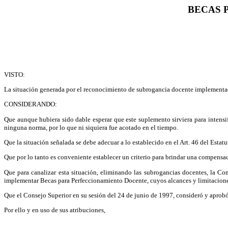
BECAS 
VISTO:
La situación generada por el reconocimiento de subrogancia docente implementa
CONSIDERANDO:
Que aunque hubiera sido dable esperar que este suplemento sirviera para intensif
ninguna norma, por lo que ni siquiera fue acotado en el tiempo.
Que la situación señalada se debe adecuar a lo establecido en el Art. 46 del Estat
Que por lo tanto es conveniente establecer un criterio para brindar una compensac
Que para canalizar esta situación, eliminando las subrogancias docentes, la C
implementar Becas para Perfeccionamiento Docente, cuyos alcances y limitaciones
Que el Consejo Superior en su sesión del 24 de junio de 1997, consideró y aprob
Por ello y en uso de sus atribuciones,